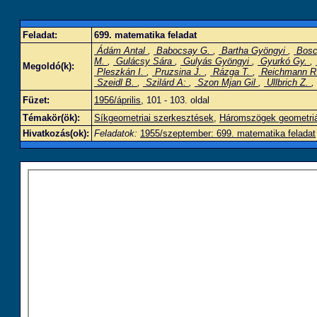
Feladat:
699. matematika feladat
Ádám Antal
,
Babocsay G.
,
Bartha Gyöngyi
,
Bosc
M.
,
Gulácsy Sára
,
Gulyás Gyöngyi
,
Gyurkó Gy.
,
Megoldó(k):
Pleszkán I.
,
Pruzsina J.
,
Rázga T.
,
Reichmann R
Szeidl B.
,
Szilárd A:
,
Szon Mjan Gil
,
Ullbrich Z.
,
Füzet:
1956/április
, 101 - 103. oldal
Témakör(ök):
Síkgeometriai szerkesztések
,
Háromszögek geometriá
Hivatkozás(ok):
Feladatok:
1955/szeptember: 699. matematika feladat