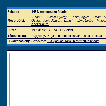
Feladat:
1484. matematika feladat
Baán S.
,
Bizám György
,
Csáki Frigyes
,
Deák An
Megoldó(k):
Gyula
,
Klein József
,
Lang I.
,
Lőke Endre
,
Margul
Koczor Imre
Füzet:
1939/március
, 174 - 175. oldal
Témakör(ök):
Függvényvizsgálat differenciálszámítással
,
Feladat
Hivatkozás(ok):
Feladatok:
1939/január: 1484. matematika feladat