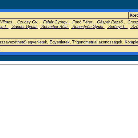
Korc
 Vilmos
,
Czuczy Gy.
,
Fehér György
,
Fonó Péter
,
Gáspár Rezső
,
Grosz
p I.
,
Sándor Gyula
,
Schreiber Béla
,
Sebestyén Gyula
,
Serényi L.
,
Szé
sszavezethető) egyenletek
,
Egyenletek
,
Trigonometriai azonosságok
,
Komple
t