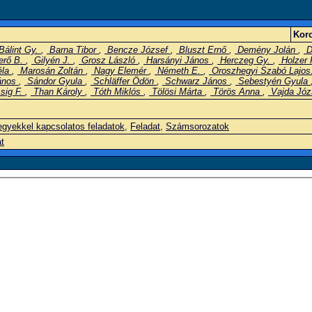
Korc
Bálint Gy.
,
Barna Tibor
,
Bencze József
,
Bluszt Ernő
,
Demény Jolán
,
D
rő B.
,
Gilyén J.
,
Grosz László
,
Harsányi János
,
Herczeg Gy.
,
Holzer 
éla
,
Marosán Zoltán
,
Nagy Elemér
,
Németh E.
,
Oroszhegyi Szabó Lajos
ános
,
Sándor Gyula
,
Schläffer Ödön
,
Schwarz János
,
Sebestyén Gyula
sig F.
,
Than Károly
,
Tóth Miklós
,
Tölösi Márta
,
Törös Anna
,
Vajda Józ
gyekkel kapcsolatos feladatok
,
Feladat
,
Számsorozatok
at