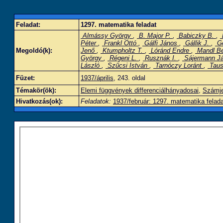
Feladat:
1297. matematika feladat
Almássy György
,
B. Major P.
,
Babiczky B.
,
Péter
,
Frankl Ottó
,
Gálfi János
,
Gállik J.
,
Ge
Megoldó(k):
Jenő
,
Ktumpholtz T.
,
Lóránd Endre
,
Mandl B
György
,
Régeni L.
,
Rusznák I.
,
Sájermann J
László
,
Szűcsi István
,
Tarnóczy Loránt
,
Taus
Füzet:
1937/április
, 243. oldal
Témakör(ök):
Elemi függvények differenciálhányadosai
,
Számje
Hivatkozás(ok):
Feladatok:
1937/február: 1297. matematika felad