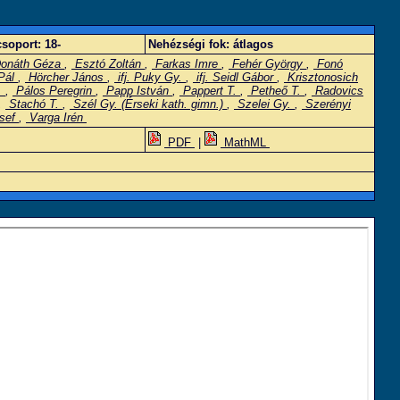
soport:
18-
Nehézségi fok:
átlagos
onáth Géza
,
Esztó Zoltán
,
Farkas Imre
,
Fehér György
,
Fonó
Pál
,
Hörcher János
,
ifj. Puky Gy.
,
ifj. Seidl Gábor
,
Krisztonosich
.
,
Pálos Peregrin
,
Papp István
,
Pappert T.
,
Petheő T.
,
Radovics
,
Stachó T.
,
Szél Gy. (Érseki kath. gimn.)
,
Szelei Gy.
,
Szerényi
sef
,
Varga Irén
PDF
|
MathML