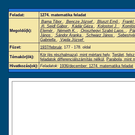
Feladat:
1274. matematika feladat
Barna Tibor
,
Bencze József
,
Bluszt Ernő
,
Frankl
ifj. Seidl Gábor
,
Kádár Géza
,
Kolostori J.
,
Komlós
Megoldó(k):
Elemér
,
Németh K.
,
Oroszhegyi Szabó Lajos.
,
Pál
János
,
Sándor Aranka
,
Schwarz János
,
Sebestyé
Gabriella
,
Vajda József
Füzet:
1937/február
, 177 - 178. oldal
Kör (és részhalmaza), mint mértani hely
,
Terület, felsz
Témakör(ök):
feladatok differenciálszámítás nélkül
,
Parabola, mint m
Hivatkozás(ok):
Feladatok:
1936/december: 1274. matematika feladat