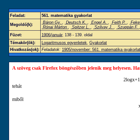
Feladat:
561. matematika gyakorlat
Báron Gy.
,
Deutsch K.
,
Engel A.
,
Feith P.
,
Feke
Megoldó(k):
Rónai Márton
,
Spitzer L.
,
Szilvay J.
,
Szuppán F.
Füzet:
1906/január
, 138 - 139. oldal
Témakör(ök):
Logaritmusos egyenletek
,
Gyakorlat
Hivatkozás(ok):
Feladatok:
1905/november: 561. matematika gyakorla
A szöveg csak Firefox böngészőben jelenik meg helyesen. Haszn
2
log
x
+
1
tehát
miből