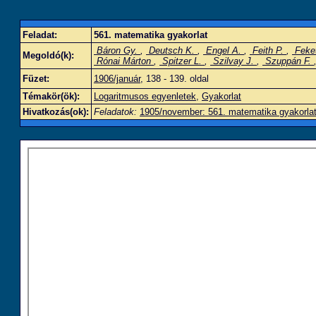
Feladat:
561. matematika gyakorlat
Báron Gy.
,
Deutsch K.
,
Engel A.
,
Feith P.
,
Feke
Megoldó(k):
Rónai Márton
,
Spitzer L.
,
Szilvay J.
,
Szuppán F.
Füzet:
1906/január
, 138 - 139. oldal
Témakör(ök):
Logaritmusos egyenletek
,
Gyakorlat
Hivatkozás(ok):
Feladatok:
1905/november: 561. matematika gyakorla