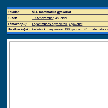
Feladat:
561. matematika gyakorlat
Füzet:
1905/november
, 48. oldal
Témakör(ök):
Logaritmusos egyenletek
,
Gyakorlat
Hivatkozás(ok):
Feladatok megoldásai:
1906/január: 561. matematika 