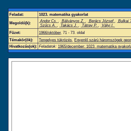
Feladat:
1023. matematika gyakorlat
Andor Cs.
,
Bálványos Z.
,
Berács József
,
Bulkai 
Megoldó(k):
Szűcs A.
,
Takács J.
,
Tátray P.
,
Vályi I.
Füzet:
1966/október
, 71 - 73. oldal
Témakör(ök):
Tengelyes tükrözés
,
Egyenlő szárú háromszögek geom
Hivatkozás(ok):
Feladatok:
1965/december: 1023. matematika gyakorl