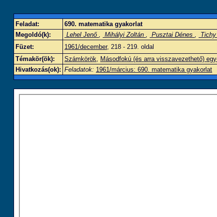
Feladat:
690. matematika gyakorlat
Megoldó(k):
Lehel Jenő
,
Mihályi Zoltán
,
Pusztai Dénes
,
Tichy
Füzet:
1961/december
, 218 - 219. oldal
Témakör(ök):
Számkörök
,
Másodfokú (és arra visszavezethető) egy
Hivatkozás(ok):
Feladatok:
1961/március: 690. matematika gyakorlat