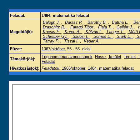
Feladat:
1484. matematika feladat
Balogh J.
,
Bárász P.
,
Baróthy B.
,
Battha L.
,
Ber
Draschitz R.
,
Faragó Tibor
,
Fiala T.
,
Gellért J.
,
H
Megoldó(k):
Kocsis F.
,
Koren A.
,
Külvári I.
,
Langer T.
,
Mérő 
Schreiber Gy.
,
Siklósi I.
,
Somos E.
,
Stark E.
,
Su
Tátray P.
,
Tiszai I.
,
Vetier A.
Füzet:
1967/október
, 55 - 56. oldal
Trigonometriai azonosságok
,
Hossz, kerület
,
Terület, 
Témakör(ök):
Feladat
Hivatkozás(ok):
Feladatok:
1966/október: 1484. matematika feladat