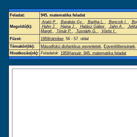
Feladat:
945. matematika feladat
Arató P.
,
Barabás Gy.
,
Bartha L.
,
Bencsik I.
,
Bog
Megoldó(k):
Hahn J.
,
Hajna J.
,
Halász Gábor
,
Jahn A.
,
Jelit
Margit
,
Timár P.
,
Tusnády G.
,
Vörös I.
Füzet:
1959/október
, 56 - 57. oldal
Témakör(ök):
Másodfokú diofantikus egyenletek
,
Egyenlőtlenségek
Hivatkozás(ok):
Feladatok:
1959/január: 945. matematika feladat