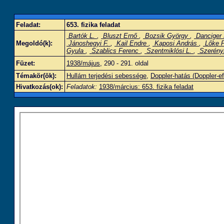
Feladat:
653. fizika feladat
Bartók L.
,
Bluszt Ernő
,
Bozsik György
,
Danciger
Megoldó(k):
Jánoshegyi F.
,
Kail Endre
,
Kaposi András
,
Lőke 
Gyula
,
Szablics Ferenc
,
Szentmiklósi L.
,
Szerény
Füzet:
1938/május
, 290 - 291. oldal
Témakör(ök):
Hullám terjedési sebessége
,
Doppler-hatás (Doppler-ef
Hivatkozás(ok):
Feladatok:
1938/március: 653. fizika feladat