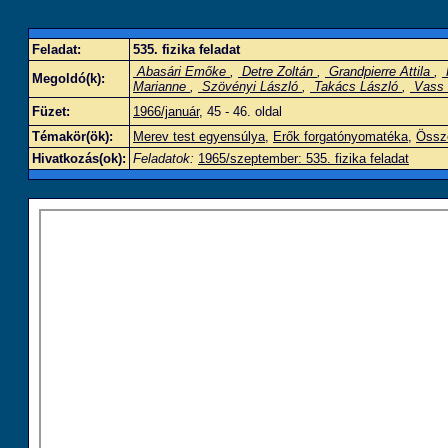
Feladat:
535. fizika feladat
Abasári Emőke
,
Detre Zoltán
,
Grandpierre Attila
,
Megoldó(k):
Marianne
,
Szövényi László
,
Takács László
,
Vass 
Füzet:
1966/január
, 45 - 46. oldal
Témakör(ök):
Merev test egyensúlya
,
Erők forgatónyomatéka
,
Össze
Hivatkozás(ok):
Feladatok:
1965/szeptember: 535. fizika feladat