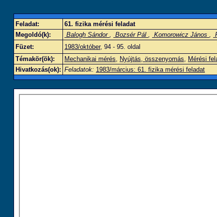
Feladat:
61. fizika mérési feladat
Megoldó(k):
Balogh Sándor
,
Bozsér Pál
,
Komorowicz János
,
P
Füzet:
1983/október
, 94 - 95. oldal
Témakör(ök):
Mechanikai mérés
,
Nyújtás, összenyomás
,
Mérési fel
Hivatkozás(ok):
Feladatok:
1983/március: 61. fizika mérési feladat