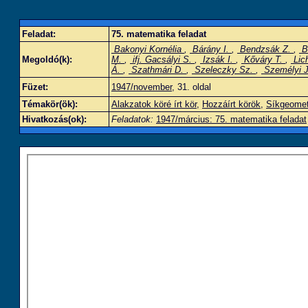
Feladat:
75. matematika feladat
Bakonyi Kornélia
,
Bárány I.
,
Bendzsák Z.
,
B
Megoldó(k):
M.
,
ifj. Gacsályi S.
,
Izsák I.
,
Kőváry T.
,
Lich
Á.
,
Szathmári D.
,
Szeleczky Sz.
,
Személyi 
Füzet:
1947/november
, 31. oldal
Témakör(ök):
Alakzatok köré írt kör
,
Hozzáírt körök
,
Síkgeometr
Hivatkozás(ok):
Feladatok:
1947/március: 75. matematika feladat