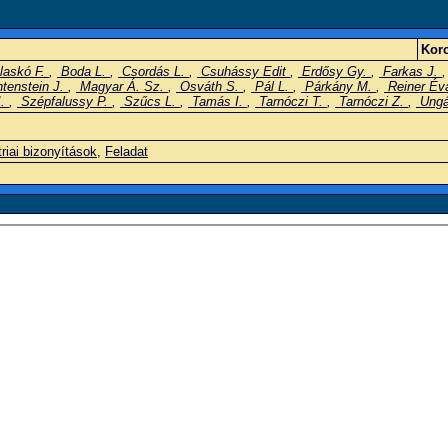
Korc
laskó F.
,
Boda L.
,
Csordás L.
,
Csuhássy Edit
,
Erdősy Gy.
,
Farkas J.
tenstein J.
,
Magyar Á. Sz.
,
Osváth S.
,
Pál L.
,
Párkány M.
,
Reiner É
J.
,
Szépfalussy P.
,
Szűcs L.
,
Tamás I.
,
Tarnóczi T.
,
Tarnóczi Z.
,
Ungá
iai bizonyítások
,
Feladat