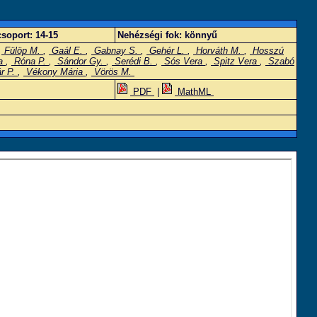
soport:
14-15
Nehézségi fok:
könnyű
,
Fülöp M.
,
Gaál E.
,
Gabnay S.
,
Gehér L.
,
Horváth M.
,
Hosszú
va
,
Róna P.
,
Sándor Gy.
,
Serédi B.
,
Sós Vera
,
Spitz Vera
,
Szabó
r P.
,
Vékony Mária
,
Vörös M.
PDF
|
MathML