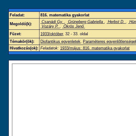
Feladat:
816. matematika gyakorlat
Csanádi Gy.
,
Grüneberg Gabriella
,
Herbst D.
,
Hüm
Megoldó(k):
Vozáry P.
,
Ökrös Jenő
Füzet:
1933/október
, 32 - 33. oldal
Témakör(ök):
Diofantikus egyenletek
,
Paraméteres egyenlőtlensége
Hivatkozás(ok):
Feladatok:
1933/május: 816. matematika gyakorlat