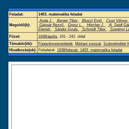
Feladat:
1403. matematika feladat
Anda J.
,
Berger Tibor
,
Bluszt Ernő
,
Csuri Vilmos
Megoldó(k):
Gáspár Rezső
,
Grosz L.
,
Hörcher J.
,
ifj. Seidl G
Elemér
,
Sándor Gyula
,
Schmidt Tibor
,
Szerényi L
Füzet:
1938/április
, 241 - 242. oldal
Témakör(ök):
Függvényegyenletek
,
Mértani sorozat
,
Számelméleti 
Hivatkozás(ok):
Feladatok:
1938/február: 1403. matematika feladat