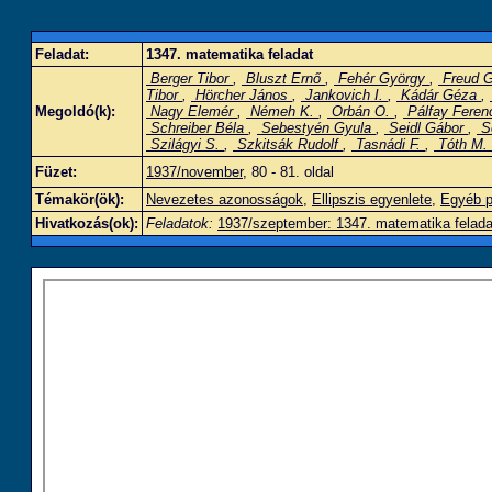
Feladat:
1347. matematika feladat
Berger Tibor
,
Bluszt Ernő
,
Fehér György
,
Freud 
Tibor
,
Hörcher János
,
Jankovich I.
,
Kádár Géza
,
Megoldó(k):
Nagy Elemér
,
Némeh K.
,
Orbán O.
,
Pálfay Fere
Schreiber Béla
,
Sebestyén Gyula
,
Seidl Gábor
,
S
Szilágyi S.
,
Szkitsák Rudolf
,
Tasnádi F.
,
Tóth M.
Füzet:
1937/november
, 80 - 81. oldal
Témakör(ök):
Nevezetes azonosságok
,
Ellipszis egyenlete
,
Egyéb p
Hivatkozás(ok):
Feladatok:
1937/szeptember: 1347. matematika felada