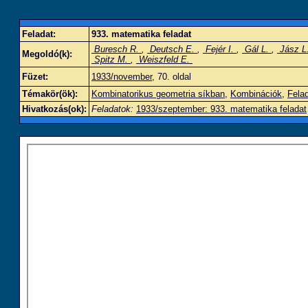
Feladat:
933. matematika feladat
Buresch R.
,
Deutsch E.
,
Fejér I.
,
Gál L.
,
Jász L
Megoldó(k):
Spitz M.
,
Weiszfeld E.
Füzet:
1933/november
, 70. oldal
Témakör(ök):
Kombinatorikus geometria síkban
,
Kombinációk
,
Fela
Hivatkozás(ok):
Feladatok:
1933/szeptember: 933. matematika feladat