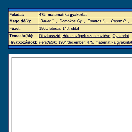
Feladat:
475. matematika gyakorlat
Megoldó(k):
Bauer J.
,
Domokos Gy.
,
Forintos K.
,
Paunz R.
,
Füzet:
1905/február
, 143. oldal
Témakör(ök):
Diszkusszió
,
Háromszögek szerkesztése
,
Gyakorlat
Hivatkozás(ok):
Feladatok:
1904/december: 475. matematika gyakorla