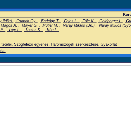
Korc
 Ildikó
,
Csanak Gy.
,
Endrődy T.
,
Fejes L.
,
Füle K.
,
Goldperger I.
,
Gra
Magos A.
,
Mayer G.
,
Müller M.
,
Náray Miklós (Bp.)
,
Náray Miklós (Győ
 P.
,
Téry L.
,
Thaisz K.
,
Trón L.
tételei
,
Szögfelező egyenes
,
Háromszögek szerkesztése
,
Gyakorlat
rlat