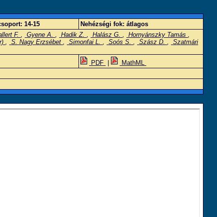
soport:
14-15
Nehézségi fok:
átlagos
llert F.
,
Gyene A.
,
Hadik Z.
,
Halász G.
,
Hornyánszky Tamás
,
r)
,
S. Nagy Erzsébet
,
Simonfai L.
,
Soós S.
,
Szász D.
,
Szatmári
PDF
|
MathML