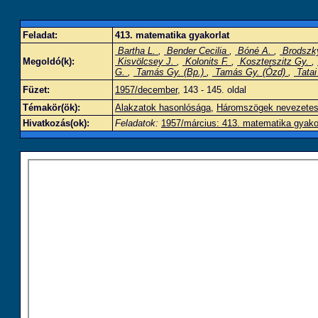
Feladat:
413. matematika gyakorlat
Bartha L.
,
Bender Cecilia
,
Bóné A.
,
Brodszky
Megoldó(k):
Kisvölcsey J.
,
Kolonits F.
,
Koszterszitz Gy.
,
G.
,
Tamás Gy. (Bp.)
,
Tamás Gy. (Ózd)
,
Tatai
Füzet:
1957/december
, 143 - 145. oldal
Témakör(ök):
Alakzatok hasonlósága
,
Háromszögek nevezetes 
Hivatkozás(ok):
Feladatok:
1957/március: 413. matematika gyako