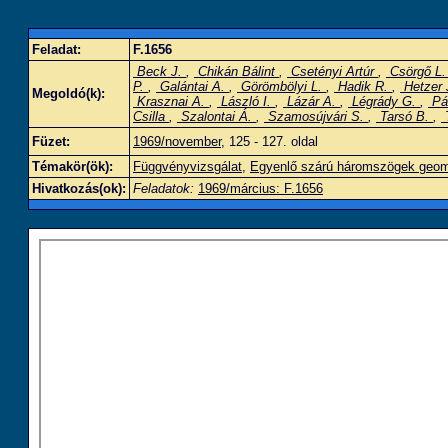
Feladat:
F.1656
Beck J.
,
Chikán Bálint
,
Csetényi Artúr
,
Csörgő L
P.
,
Galántai A.
,
Görömbölyi L.
,
Hadik R.
,
Hetzer 
Megoldó(k):
Krasznai A.
,
László I.
,
Lázár A.
,
Légrády G.
,
Pá
Csilla
,
Szalontai Á.
,
Szamosújvári S.
,
Tarsó B.
,
Füzet:
1969/november
, 125 - 127. oldal
Témakör(ök):
Függvényvizsgálat
,
Egyenlő szárú háromszögek geome
Hivatkozás(ok):
Feladatok:
1969/március: F.1656