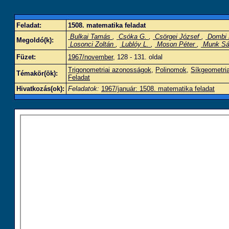
Feladat:
1508. matematika feladat
Bulkai Tamás
,
Csóka G.
,
Csörgei József
,
Dombi 
Megoldó(k):
Losonci Zoltán
,
Lublóy L.
,
Moson Péter
,
Munk Sá
Füzet:
1967/november
, 128 - 131. oldal
Trigonometriai azonosságok
,
Polinomok
,
Síkgeometria
Témakör(ök):
Feladat
Hivatkozás(ok):
Feladatok:
1967/január: 1508. matematika feladat