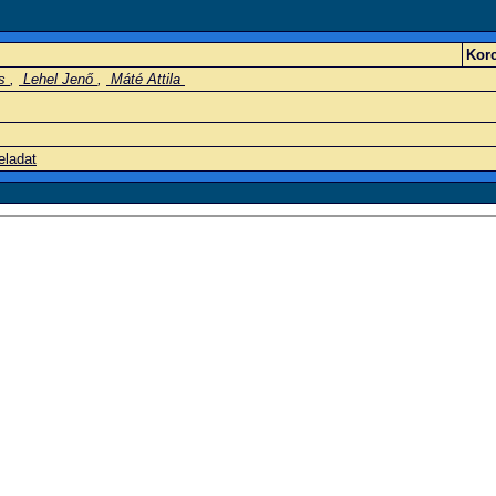
Korc
os
,
Lehel Jenő
,
Máté Attila
eladat