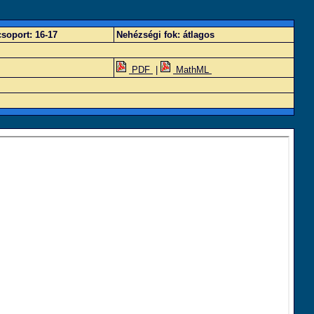
soport:
16-17
Nehézségi fok:
átlagos
PDF
|
MathML