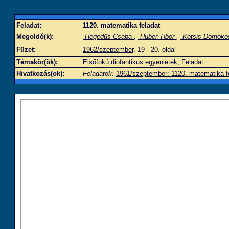
Feladat:
1120. matematika feladat
Megoldó(k):
Hegedűs Csaba
,
Huber Tibor
,
Kotsis Domok
Füzet:
1962/szeptember
, 19 - 20. oldal
Témakör(ök):
Elsőfokú diofantikus egyenletek
,
Feladat
Hivatkozás(ok):
Feladatok:
1961/szeptember: 1120. matematika f