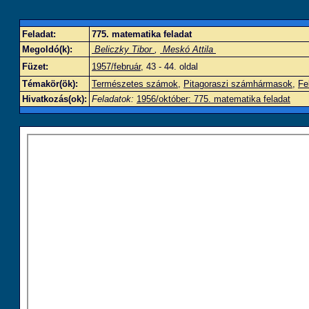
Feladat:
775. matematika feladat
Megoldó(k):
Beliczky Tibor
,
Meskó Attila
Füzet:
1957/február
, 43 - 44. oldal
Témakör(ök):
Természetes számok
,
Pitagoraszi számhármasok
,
Fe
Hivatkozás(ok):
Feladatok:
1956/október: 775. matematika feladat