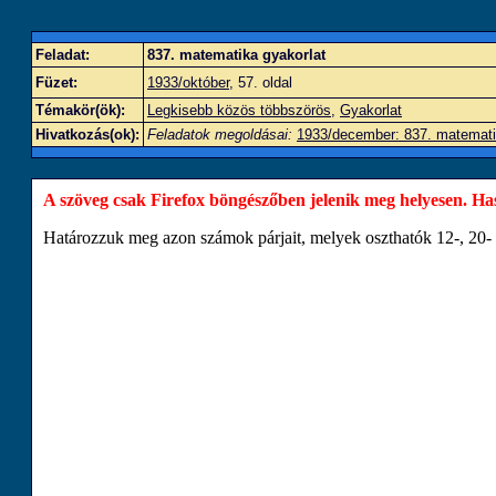
Feladat:
837. matematika gyakorlat
Füzet:
1933/október
, 57. oldal
Témakör(ök):
Legkisebb közös többszörös
,
Gyakorlat
Hivatkozás(ok):
Feladatok megoldásai:
1933/december: 837. matemati
A szöveg csak Firefox böngészőben jelenik meg helyesen. Haszn
Határozzuk meg azon számok párjait, melyek oszthatók 12-, 20- 