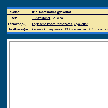
Feladat:
837. matematika gyakorlat
Füzet:
1933/október
, 57. oldal
Témakör(ök):
Legkisebb közös többszörös
,
Gyakorlat
Hivatkozás(ok):
Feladatok megoldásai:
1933/december: 837. matemati