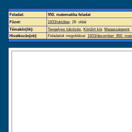
Feladat:
950. matematika feladat
Füzet:
1933/október
, 28. oldal
Témakör(ök):
Tengelyes tükrözés
,
Körülírt kör
,
Magasságpont
,
Hivatkozás(ok):
Feladatok megoldásai:
1933/december: 950. mate