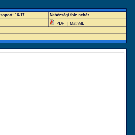
soport:
16-17
Nehézségi fok:
nehéz
PDF
|
MathML