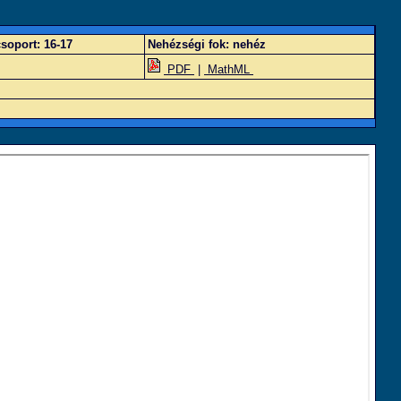
soport:
16-17
Nehézségi fok:
nehéz
PDF
|
MathML