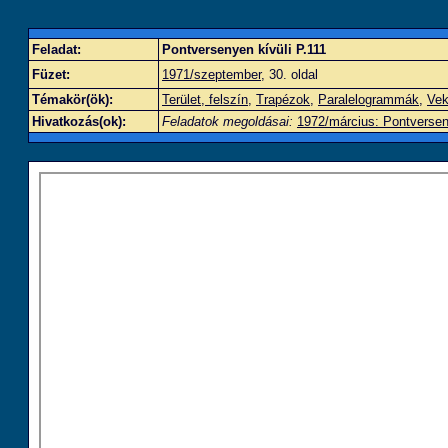
Feladat:
Pontversenyen kívüli P.111
Füzet:
1971/szeptember
, 30. oldal
Témakör(ök):
Terület, felszín
,
Trapézok
,
Paralelogrammák
,
Vek
Hivatkozás(ok):
Feladatok megoldásai:
1972/március: Pontversen