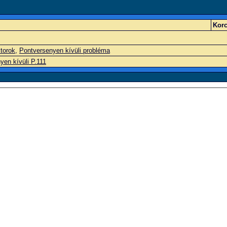
Korc
torok
,
Pontversenyen kívüli probléma
yen kívüli P.111