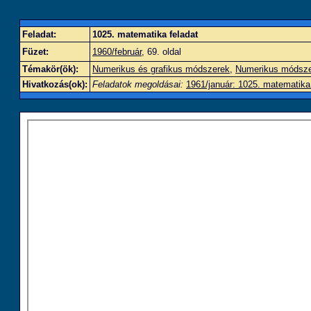
Feladat:
1025. matematika feladat
Füzet:
1960/február
, 69. oldal
Témakör(ök):
Numerikus és grafikus módszerek
,
Numerikus módsz
Hivatkozás(ok):
Feladatok megoldásai:
1961/január: 1025. matematika 