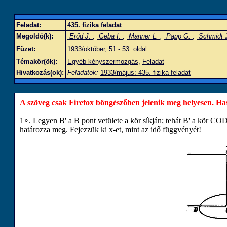
Feladat:
435. fizika feladat
Megoldó(k):
Erőd J.
,
Geba I.
,
Manner L.
,
Papp G.
,
Schmidt 
Füzet:
1933/október
, 51 - 53. oldal
Témakör(ök):
Egyéb kényszermozgás
,
Feladat
Hivatkozás(ok):
Feladatok:
1933/május: 435. fizika feladat
A szöveg csak Firefox böngészőben jelenik meg helyesen. Haszn
1
∘
. Legyen
B
'
a
B
pont vetülete a kör síkján; tehát
B
'
a kör
C
O
határozza meg. Fejezzük ki
x
-et, mint az idő függvényét!