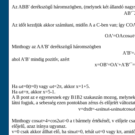
Az
A
B
B
'
derékszögű háromszögben, (melynek két állandó nagys
A
B
'
¯
Az időt kezdjük akkor számítani, midőn
A
a
C
-ben van; így
C
O
O
A
'
=
O
A
cos
ω
t
Minthogy az
A
A
'
B
'
derékszögű háromszögben
A
'
B
'
=
ahol
A
'
B
'
mindig pozitív, azért
x
=
O
B
'
=
O
A
'
+
A
'
B
'
¯
=
Ha
ω
t
=
0
(
t
=
0
)
vagy
ω
t
=
2
π
, akkor
x
=
1
+
5
.
Ha
ω
t
=
π
, akkor
x
=
5
-
1
.
A
B
pont az
e
egyenesnek egy
B
1
B
2
szakaszán mozog, melynek
látni fogjuk, a sebesség ezen pontokban zérus és előjelét változta
v
=
d
x
d
t
=
-
ω
sin
ω
t
-
ω
sin
ω
t
cos
ω
t
Minthogy
cos
ω
t
+
4
+
cos
2
ω
t
>
0
a
t
bármely értékénél,
v
előjele cs
előjelű, azaz iránya ugyanaz.
v
=
0
csak akkor állhat elő, ha
sin
ω
t
=
0
, tehát
ω
t
=
0
vagy
k
π
, amid