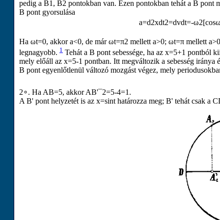
pedig a
B
1
,
B
2
pontokban van. Ezen pontokban tehát a
B
pont m
B
pont gyorsulása
a
=
d
2
x
d
t
2
=
d
v
d
t
=
-
ω
2
[
cos
Ha
ω
t
=
0
, akkor
a
<
0
, de már
ω
t
=
π
2
mellett
a
>
0
;
ω
t
=
π
mellett
a
>
1
legnagyobb.
Tehát a
B
pont sebessége, ha az
x
=
5
+
1
pontból ki
mely előáll az
x
=
5
-
1
pontban. Itt megváltozik a sebesség iránya 
B
pont egyenlőtlenül változó mozgást végez, mely periodusokba
2
∘
. Ha
A
B
=
5
, akkor
A
B
'
¯
2
=
5
-
4
=
1
.
A
B
'
pont helyzetét is az
x
=
sin
t
határozza meg;
B
'
tehát csak a
C