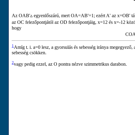
Az
O
A
B
'
▵
egyenlőszárú, mert
O
A
=
A
B
'
=
1
; ezért
A
'
az
x
=
O
B
'
tá
az
O
C
felezőpontjától az
O
D
felezőpontjáig,
x
=
1
2
és
x
=
-
1
2
közö
hogy
C
O
1
Amíg t. i.
a
=
0
lesz, a gyorsulás és sebesség iránya megegyező,
sebesség csökken.
2
vagy pedig ezzel, az
O
pontra nézve szimmetrikus darabon.