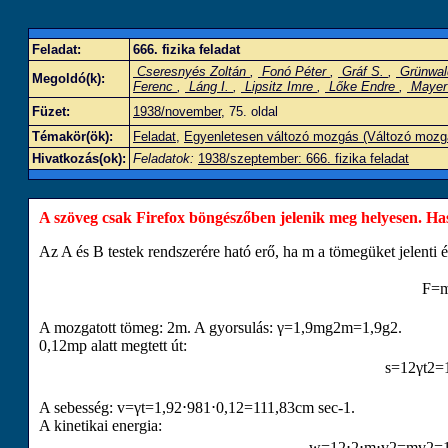
Feladat:
666. fizika feladat
Cseresnyés Zoltán
,
Fonó Péter
,
Gráf S.
,
Grünwal
Megoldó(k):
Ferenc
,
Láng I.
,
Lipsitz Imre
,
Lőke Endre
,
Mayer
Füzet:
1938/november
, 75. oldal
Témakör(ök):
Feladat
,
Egyenletesen változó mozgás (Változó mozg
Hivatkozás(ok):
Feladatok:
1938/szeptember: 666. fizika feladat
A szöveg csak Firefox böngészőben jelenik meg helyesen. Haszn
Az
A
és
B
testek rendszerére ható erő, ha
m
a tömegüket jelenti 
F
=
A mozgatott tömeg:
2
m
. A gyorsulás:
γ
=
1
,
9
m
g
2
m
=
1
,
9
g
2
.
0
,
12
mp
alatt megtett út:
s
=
1
2
γ
t
2
=
A sebesség:
v
=
γ
t
=
1
,
9
2
⋅
981
⋅
0
,
12
=
111
,
83
cm sec
-
1
.
A kinetikai energia:
w
=
1
2
⋅
2
⋅
m
⋅
v
2
=
m
v
2
=