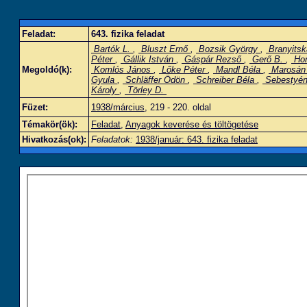
Feladat:
643. fizika feladat
Bartók L.
,
Bluszt Ernő
,
Bozsik György
,
Branyitsk
Péter
,
Gállik István
,
Gáspár Rezső
,
Gerő B.
,
Hor
Megoldó(k):
Komlós János
,
Lőke Péter
,
Mandl Béla
,
Marosán 
Gyula
,
Schläffer Ödön
,
Schreiber Béla
,
Sebestyén
Károly
,
Törley D.
Füzet:
1938/március
, 219 - 220. oldal
Témakör(ök):
Feladat
,
Anyagok keverése és töltögetése
Hivatkozás(ok):
Feladatok:
1938/január: 643. fizika feladat