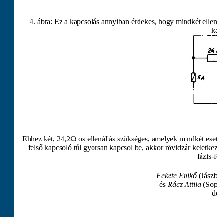
4. ábra: Ez a kapcsolás annyiban érdekes, hogy mindkét ellená
k
Ehhez két,
24
,
2
Ω
-os ellenállás szükséges, amelyek mindkét es
felső kapcsoló túl gyorsan kapcsol be, akkor rövidzár keletk
fázis‐
Fekete Enikő
(Jászb
és
Rácz Attila
(Sop
do