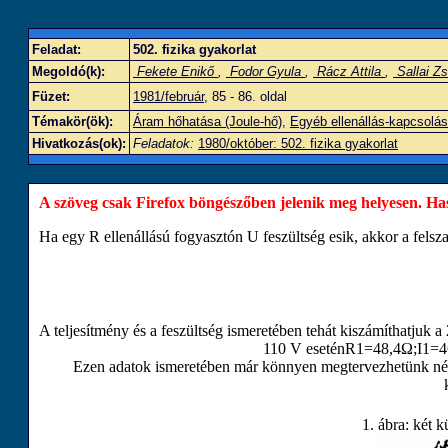
Feladat:
502. fizika gyakorlat
Megoldó(k):
Fekete Enikő
,
Fodor Gyula
,
Rácz Attila
,
Sallai Zs
Füzet:
1981/február
, 85 - 86. oldal
Témakör(ök):
Áram hőhatása (Joule-hő)
,
Egyéb ellenállás-kapcsolá
Hivatkozás(ok):
Feladatok:
1980/október: 502. fizika gyakorlat
A szöveg csak Firefox böngészőben jelenik meg helyesen. Haszn
Ha egy
R
ellenállású fogyasztón
U
feszültség esik, akkor a felsz
A teljesítmény és a feszültség ismeretében tehát kiszámíthatjuk a
110
V esetén
R
1
=
48
,
4
Ω
;
I
1
=
4
Ezen adatok ismeretében már könnyen megtervezhetünk néh
1. ábra: két k