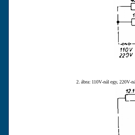
2. ábra:
110
V
-nál egy,
220
V
-n