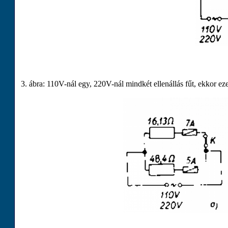
3. ábra:
110
V
-nál egy,
220
V
-nál mindkét ellenállás fűt, ekkor e