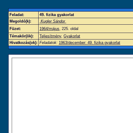
Feladat:
49. fizika gyakorlat
Megoldó(k):
Kugler Sándor
Füzet:
1964/május
, 225. oldal
Témakör(ök):
Teljesítmény
,
Gyakorlat
Hivatkozás(ok):
Feladatok:
1963/december: 49. fizika gyakorlat