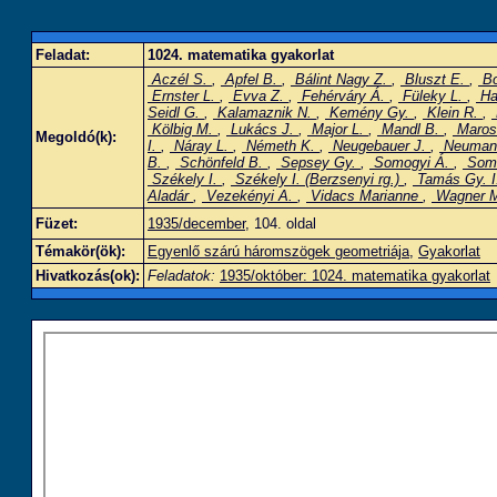
Feladat:
1024. matematika gyakorlat
Aczél S.
,
Apfel B.
,
Bálint Nagy Z.
,
Bluszt E.
,
Bo
Ernster L.
,
Evva Z.
,
Fehérváry Á.
,
Füleky L.
,
Ha
Seidl G.
,
Kalamaznik N.
,
Kemény Gy.
,
Klein R.
,
Kölbig M.
,
Lukács J.
,
Major L.
,
Mandl B.
,
Maros
Megoldó(k):
I.
,
Náray L.
,
Németh K.
,
Neugebauer J.
,
Neuman
B.
,
Schönfeld B.
,
Sepsey Gy.
,
Somogyi Á.
,
Somo
Székely I.
,
Székely I. (Berzsenyi rg.)
,
Tamás Gy. 
Aladár
,
Vezekényi A.
,
Vidacs Marianne
,
Wagner 
Füzet:
1935/december
, 104. oldal
Témakör(ök):
Egyenlő szárú háromszögek geometriája
,
Gyakorlat
Hivatkozás(ok):
Feladatok:
1935/október: 1024. matematika gyakorlat