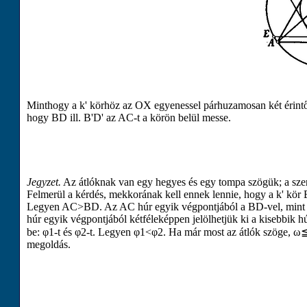
Minthogy a
k
'
körhöz az
O
X
egyenessel párhuzamosan két érintő
hogy
B
D
ill.
B
'
D
'
az
A
C
-t a körön belül messe.
Jegyzet.
Az átlóknak van egy hegyes és egy tompa szögük; a szerk
Felmerül a kérdés, mekkorának kell ennek lennie, hogy a
k
'
kör
Legyen
A
C
>
B
D
. Az
A
C
húr egyik végpontjából a
B
D
-vel, mint
húr egyik végpontjából kétféleképpen jelölhetjük ki a kisebbik h
be:
φ
1
-t és
φ
2
-t. Legyen
φ
1
<
φ
2
. Ha már most az átlók szöge,
ω
megoldás.