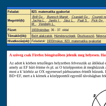
Feladat:
823. matematika gyakorlat
Brill Gy.
,
Buresch Margit
,
Csanádi Gy.
,
Csurgói re
Megoldó(k):
Jachja L.
,
Janits I.
,
Jász L.
,
Paál S.
,
Pick Gy
,
M.
,
Verebély L.
Füzet:
1933/október
, 36 - 37. oldal
Témakör(ök):
Beírt alakzatok
,
Húrnégyszögek
,
Diszkusszió
,
Négysz
Hivatkozás(ok):
Feladatok:
1933/május: 823. matematika gyakorlat
A szöveg csak Firefox böngészőben jelenik meg helyesen. Haszn
Az adott
k
körben tetszőleges helyzetben felvesszük az átlókkal
amely az
E
F
húrt érintse és pl. az
O
középponton át meghúzzuk
most a
k
'
körhöz az
O
X
egyenessel párhuzamos érintőt húzunk. 
B
D
=
E
F
, mert a
k
körnek a középponttól egyenlő távolságban fe