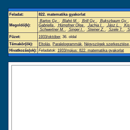
Feladat:
822. matematika gyakorlat
Bartos Gy.
,
Blahó M.
,
Brill Gy.
,
Bukszbaum Gy.
Megoldó(k):
Gabriella
,
Hümpfner Olga
,
Jachja I.
,
Jász L.
,
Kis
Schwertner M.
,
Singer I.
,
Steiner Z.
,
Szele T.
,
S
Füzet:
1933/október
, 36. oldal
Témakör(ök):
Eltolás
,
Paralelogrammák
,
Négyszögek szerkesztése
Hivatkozás(ok):
Feladatok:
1933/május: 822. matematika gyakorlat