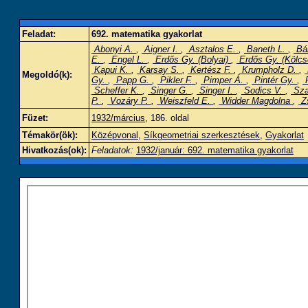
Feladat:
692. matematika gyakorlat
Abonyi A.
,
Aigner I.
,
Asztalos E.
,
Baneth L.
,
Bán
E.
,
Engel L.
,
Erdős Gy. (Bolyai)
,
Erdős Gy. (Kölc
Kapui K.
,
Karsay S.
,
Kertész F.
,
Krumpholz D.
,
Megoldó(k):
Gy.
,
Papp G.
,
Pikler F.
,
Pimper Á.
,
Pintér Gy.
,
P
Scheffer K.
,
Singer G.
,
Singer I.
,
Sodics V.
,
Sza
P.
,
Vozáry P.
,
Weiszfeld E.
,
Widder Magdolna
,
Zs
Füzet:
1932/március
, 186. oldal
Témakör(ök):
Középvonal
,
Síkgeometriai szerkesztések
,
Gyakorlat
Hivatkozás(ok):
Feladatok:
1932/január: 692. matematika gyakorlat