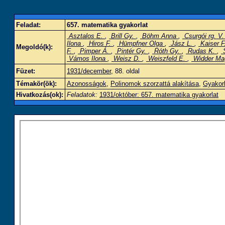
Feladat:
657. matematika gyakorlat
Asztalos E.
,
Brill Gy.
,
Böhm Anna
,
Csurgói rg. V
Ilona
,
Hiros F.
,
Hümpfner Olga
,
Jász L.
,
Kaiser F
Megoldó(k):
F.
,
Pimper Á.
,
Pintér Gy.
,
Róth Gy.
,
Rudas K.
,
S
Vámos Ilona
,
Weisz D.
,
Weiszfeld E.
,
Widder M
Füzet:
1931/december
, 88. oldal
Témakör(ök):
Azonosságok
,
Polinomok szorzattá alakítása
,
Gyakorl
Hivatkozás(ok):
Feladatok:
1931/október: 657. matematika gyakorlat