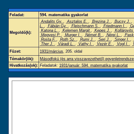
Feladat:
594. matematika gyakorlat
Andalits Gy.
,
Asztalos E.
,
Brezina J.
,
Bucsy J.
,
L.
,
Fábián Gy.
,
Fleischmann S.
,
Friedmann I.
,
Ge
Katona L.
,
Kelemen Margit
,
Kepes J.
,
Kollárovits
Megoldó(k):
Megyesi P.
,
Murger I.
,
Német B.
,
Nérei L.
,
Pask
Rosta F.
,
Roth Sz.
,
Rumi J.
,
Seri J.
,
Singer I.
,
Ther J.
,
Váradi L.
,
Vathy I.
,
Vezér E.
,
Vogl I.
,
Füzet:
1931/március
, 205. oldal
Témakör(ök):
Másodfokú (és arra visszavezethető) egyenletrendsze
Hivatkozás(ok):
Feladatok:
1931/január: 594. matematika gyakorlat