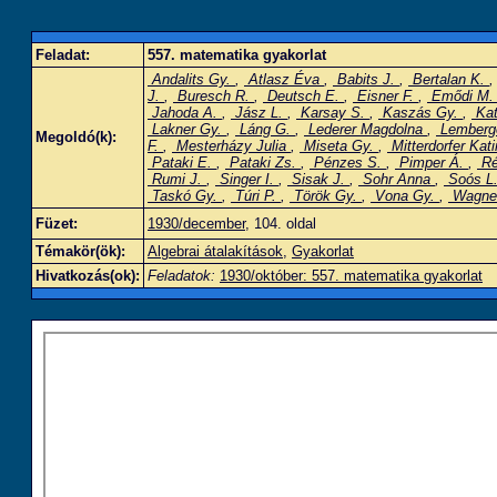
Feladat:
557. matematika gyakorlat
Andalits Gy.
,
Atlasz Éva
,
Babits J.
,
Bertalan K.
J.
,
Buresch R.
,
Deutsch E.
,
Eisner F.
,
Emődi M
Jahoda A.
,
Jász L.
,
Karsay S.
,
Kaszás Gy.
,
Kat
Lakner Gy.
,
Láng G.
,
Lederer Magdolna
,
Lemberg
Megoldó(k):
F.
,
Mesterházy Julia
,
Miseta Gy.
,
Mitterdorfer Kat
Pataki E.
,
Pataki Zs.
,
Pénzes S.
,
Pimper Á.
,
Ré
Rumi J.
,
Singer I.
,
Sisak J.
,
Sohr Anna
,
Soós L
Taskó Gy.
,
Túri P.
,
Török Gy.
,
Vona Gy.
,
Wagne
Füzet:
1930/december
, 104. oldal
Témakör(ök):
Algebrai átalakítások
,
Gyakorlat
Hivatkozás(ok):
Feladatok:
1930/október: 557. matematika gyakorlat