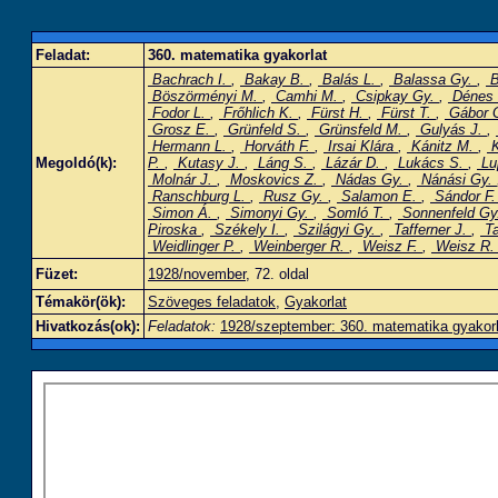
Feladat:
360. matematika gyakorlat
Bachrach I.
,
Bakay B.
,
Balás L.
,
Balassa Gy.
,
B
Böszörményi M.
,
Camhi M.
,
Csipkay Gy.
,
Dénes
Fodor L.
,
Frőhlich K.
,
Fürst H.
,
Fürst T.
,
Gábor 
Grosz E.
,
Grünfeld S.
,
Grünsfeld M.
,
Gulyás J.
,
Hermann L.
,
Horváth F.
,
Irsai Klára
,
Kánitz M.
,
K
Megoldó(k):
P.
,
Kutasy J.
,
Láng S.
,
Lázár D.
,
Lukács S.
,
Lu
Molnár J.
,
Moskovics Z.
,
Nádas Gy.
,
Nánási Gy.
Ranschburg L.
,
Rusz Gy.
,
Salamon E.
,
Sándor F
Simon Á.
,
Simonyi Gy.
,
Somló T.
,
Sonnenfeld G
Piroska
,
Székely I.
,
Szilágyi Gy.
,
Tafferner J.
,
Ta
Weidlinger P.
,
Weinberger R.
,
Weisz F.
,
Weisz R
Füzet:
1928/november
, 72. oldal
Témakör(ök):
Szöveges feladatok
,
Gyakorlat
Hivatkozás(ok):
Feladatok:
1928/szeptember: 360. matematika gyakorl