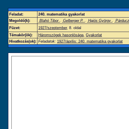
Feladat:
240. matematika gyakorlat
Megoldó(k):
Blahó Tibor
,
Gelberger P.
,
Hajós György
,
Párduc
Füzet:
1927/szeptember
, 8. oldal
Témakör(ök):
Háromszögek hasonlósága
,
Gyakorlat
Hivatkozás(ok):
Feladatok:
1927/április: 240. matematika gyakorlat