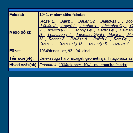
Feladat:
1041. matematika feladat
Aczél E.
,
Bálint I.
,
Bauer Gy.
,
Blahovits L.
,
Bod
Fábián J.
,
Fenyő I.
,
Fischer T.
,
Fleischer Gy.
,
Gá
Z.
,
Illovszky G.
,
Jacoby Gy.
,
Kádár Gy.
,
Kálmán
Megoldó(k):
A.
,
Lossinszky T.
,
Lusteiner Gyula
,
Major J.
,
Mar
M.
,
Renner Z.
,
Révész A.
,
Rolich A.
,
Rott Gy.
,
Szele T.
,
Szeleczky D.
,
Személyi K.
,
Szmák Z.
Füzet:
1934/december
, 93 - 94. oldal
Témakör(ök):
Derékszögű háromszögek geometriája
,
Pitagoraszi 
Hivatkozás(ok):
Feladatok:
1934/október: 1041. matematika feladat