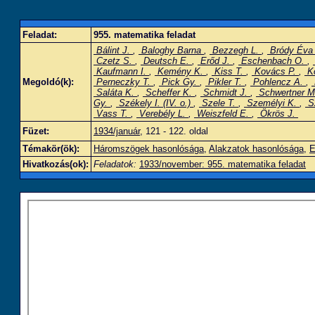
Feladat:
955. matematika feladat
Bálint J.
,
Baloghy Barna
,
Bezzegh L.
,
Bródy Év
Czetz S.
,
Deutsch E.
,
Erőd J.
,
Eschenbach O.
,
Kaufmann I.
,
Kemény K.
,
Kiss T.
,
Kovács P.
,
Ko
Megoldó(k):
Perneczky T.
,
Pick Gy.
,
Pikler T.
,
Pohlencz A.
,
Saláta K.
,
Scheffer K.
,
Schmidt J.
,
Schwertner 
Gy.
,
Székely I. (IV. o.)
,
Szele T.
,
Személyi K.
,
Sz
Vass T.
,
Verebély L.
,
Weiszfeld E.
,
Ökrös J.
Füzet:
1934/január
, 121 - 122. oldal
Témakör(ök):
Háromszögek hasonlósága
,
Alakzatok hasonlósága
,
E
Hivatkozás(ok):
Feladatok:
1933/november: 955. matematika feladat