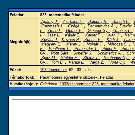
Feladat:
823. matematika feladat
Apáthy J.
,
Asztalos E.
,
Baloghy B.
,
Baneth L.
,
Csizmazia I.
,
Czégé I.
,
Demetrovics A.
,
Draxler 
L.
,
Geba I.
,
Gerber E.
,
Giesser Gy.
,
Gribács L.
,
I.
,
Jász L.
,
Kádár E.
,
Kaiser F.
,
Kalán J.
,
Kálm
Kovács I
,
Kovács P.
,
Kunetz E.
,
Kürti J.
,
Lakne
Megoldó(k):
Megyery E.
,
Mérey L.
,
Molnár J.
,
Mórocza S.
,
N
E.
,
Paulheim T.
,
Perneczky T.
,
Pikler F.
,
Pimper
Gy.
,
Róth Sára
,
Scheffer J.
,
Schimetics A.
,
Schr
Spitz M.
,
Stekler E.
,
Stolcz T.
,
Szabados Gy.
,
S
Gy.
,
Tóth B.
,
Váradi L.
,
Varga Z.
,
Vona Gy.
,
Wa
Füzet:
1932/november
, 62 - 63. oldal
Témakör(ök):
Paraméteres egyenletrendszerek
,
Feladat
Hivatkozás(ok):
Feladatok:
1932/szeptember: 823. matematika feladat