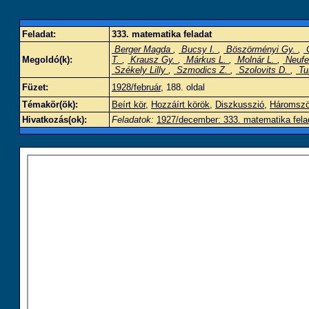
Feladat:
333. matematika feladat
Berger Magda
,
Bucsy I.
,
Böszörményi Gy.
,
C
Megoldó(k):
T.
,
Krausz Gy.
,
Márkus L.
,
Molnár L.
,
Neufe
Székely Lilly
,
Szmodics Z.
,
Szolovits D.
,
Tu
Füzet:
1928/február
, 188. oldal
Témakör(ök):
Beírt kör
,
Hozzáírt körök
,
Diszkusszió
,
Háromszö
Hivatkozás(ok):
Feladatok:
1927/december: 333. matematika fela