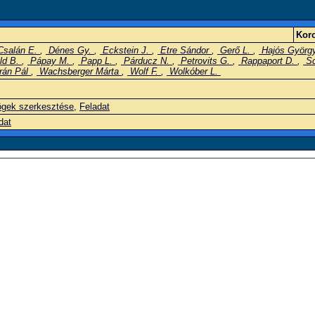
Korc
salán E.
,
Dénes Gy.
,
Eckstein J.
,
Etre Sándor
,
Gerő L.
,
Hajós Györg
ld B.
,
Pápay M.
,
Papp L.
,
Párducz N.
,
Petrovits G.
,
Rappaport D.
,
Sc
rán Pál
,
Wachsberger Márta
,
Wolf F.
,
Wolkóber L.
gek szerkesztése
,
Feladat
dat