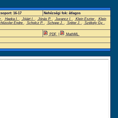
soport:
16-17
Nehézségi fok:
átlagos
y
,
Hapka I.
,
Jójárt I.
,
Jónás P.
,
Juvancz I.
,
Klein Eszter
,
Klein
hlüssler Endre
,
Scholcz P.
,
Schopp J.
,
Sréter J.
,
Székely Gy.
,
PDF
|
MathML