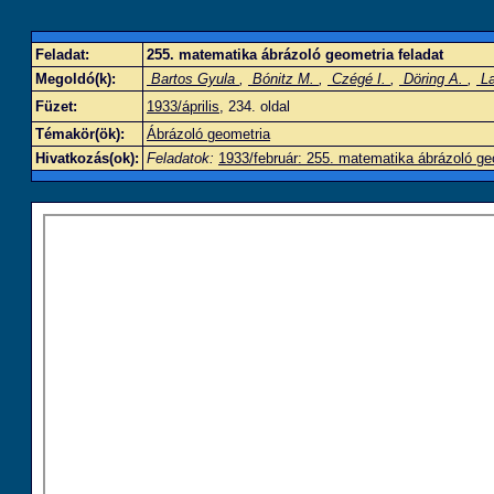
Feladat:
255. matematika ábrázoló geometria feladat
Megoldó(k):
Bartos Gyula
,
Bónitz M.
,
Czégé I.
,
Döring A.
,
La
Füzet:
1933/április
, 234. oldal
Témakör(ök):
Ábrázoló geometria
Hivatkozás(ok):
Feladatok:
1933/február: 255. matematika ábrázoló ge